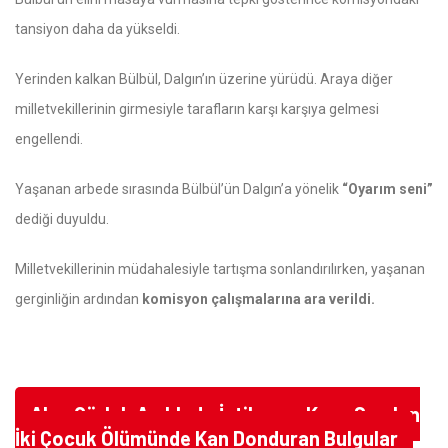
tansiyon daha da yükseldi.
Yerinden kalkan Bülbül, Dalgın’ın üzerine yürüdü. Araya diğer
milletvekillerinin girmesiyle tarafların karşı karşıya gelmesi
engellendi.
Yaşanan arbede sırasında Bülbül’ün Dalgın’a yönelik
“Oyarım seni”
dediği duyuldu.
Milletvekillerinin müdahalesiyle tartışma sonlandırılırken, yaşanan
gerginliğin ardından
komisyon çalışmalarına ara verildi.
Akın Gürlek Açıkladı: İntihar ve Kaza Sanılan
İki Çocuk Ölümünde Kan Donduran Bulgular