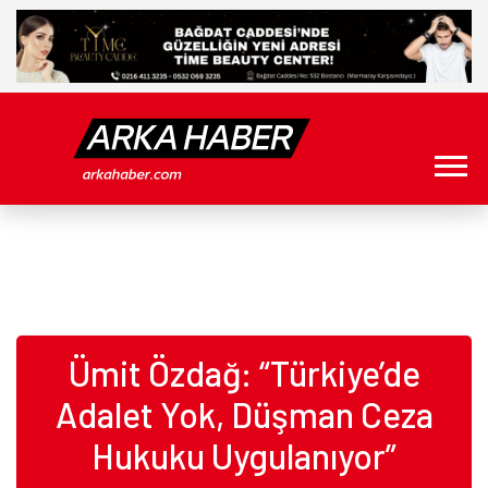
Ümit Özdağ: “Türkiye’de
Adalet Yok, Düşman Ceza
Hukuku Uygulanıyor”