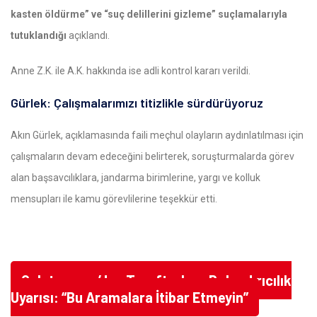
kasten öldürme” ve “suç delillerini gizleme” suçlamalarıyla
tutuklandığı
açıklandı.
Anne Z.K. ile A.K. hakkında ise adli kontrol kararı verildi.
Gürlek: Çalışmalarımızı titizlikle sürdürüyoruz
Akın Gürlek, açıklamasında faili meçhul olayların aydınlatılması için
çalışmaların devam edeceğini belirterek, soruşturmalarda görev
alan başsavcılıklara, jandarma birimlerine, yargı ve kolluk
mensupları ile kamu görevlilerine teşekkür etti.
Galatasaray’dan Taraftarlara Dolandırıcılık
Uyarısı: “Bu Aramalara İtibar Etmeyin”