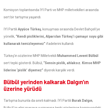
Komisyon toplantısında İYİ Parti ve MHP milletvekilleri arasında
sert bir tartışma yaşandı.
İYİ Partili
Ayyüce Türkeş
, konuşması sırasında Devlet Bahçeli’ye
yönelik,
“Kendi pisliklerini, Alparslan Türkeş’i çamaşır suyu gibi
kullanarak temizleyemez”
ifadelerini kullandı.
Türkeş’in sözlerine MHP Milletvekili
Muhammed Levent Bülbül
sert tepki gösterdi. Bülbül,
“Sensin pislik, ahlaksız. Kimse MHP
liderine ‘pislik’ diyemez”
diyerek karşılık verdi.
Bülbül yerinden kalkarak Dalgın’ın
üzerine yürüdü
Tartışma bununla da sınırlı kalmadı. İYİ Partili
Burak Dalgın
,
Bülbül’ün elini masaya vurmasına tepki gösterince komisyondaki