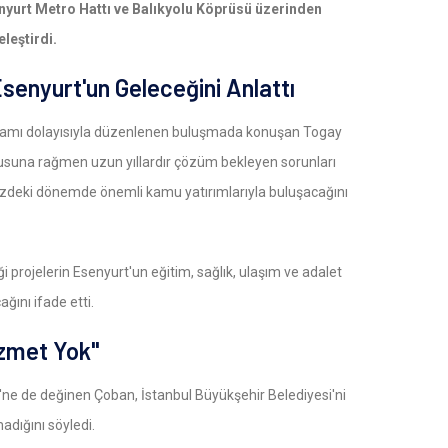
nyurt Metro Hattı ve Balıkyolu Köprüsü üzerinden
leştirdi.
Esenyurt'un Geleceğini Anlattı
amı dolayısıyla düzenlenen buluşmada konuşan Togay
usuna rağmen uzun yıllardır çözüm bekleyen sorunları
üzdeki dönemde önemli kamu yatırımlarıyla buluşacağını
projelerin Esenyurt'un eğitim, sağlık, ulaşım ve adalet
ğını ifade etti.
izmet Yok"
ne de değinen Çoban, İstanbul Büyükşehir Belediyesi'ni
adığını söyledi.