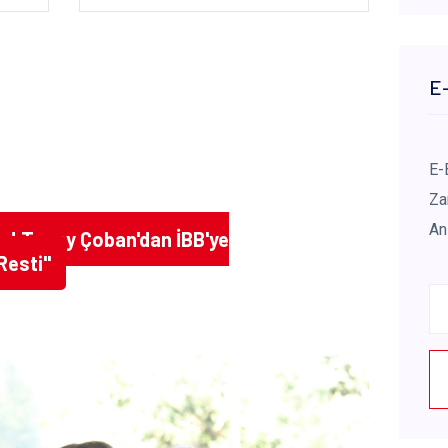
E-
E-
Za
An
or! Togay Çoban'dan İBB'ye
Resti"