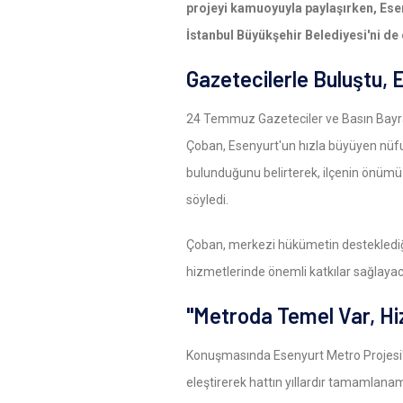
projeyi kamuoyuyla paylaşırken, Ese
İstanbul Büyükşehir Belediyesi'ni de e
Gazetecilerle Buluştu, 
24 Temmuz Gazeteciler ve Basın Bayr
Çoban, Esenyurt'un hızla büyüyen nüf
bulunduğunu belirterek, ilçenin önüm
söyledi.
Çoban, merkezi hükümetin desteklediği 
hizmetlerinde önemli katkılar sağlayaca
"Metroda Temel Var, H
Konuşmasında Esenyurt Metro Projesi'
eleştirerek hattın yıllardır tamamlanam