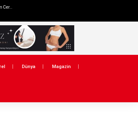
 Cer...
rel
Dünya
Magazin