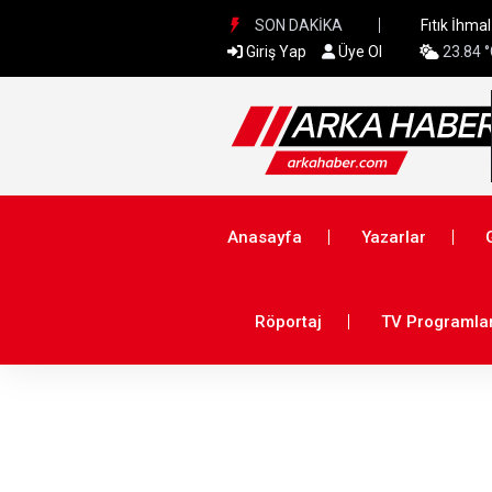
SON DAKİKA
Fıtık İhma
Giriş Yap
Üye Ol
23.84 
Anasayfa
Yazarlar
Röportaj
TV Programlar