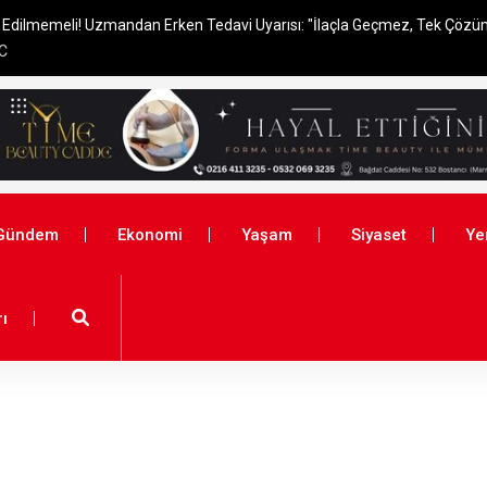
l Edilmemeli! Uzmandan Erken Tedavi Uyarısı: "İlaçla Geçmez, Tek Çözüm
°C
Gündem
Ekonomi
Yaşam
Siyaset
Ye
ı