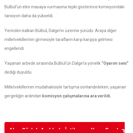
Bülbül’ün elini masaya vurmasına tepki gösterince komisyondaki
tansiyon daha da yükseldi.
Yerinden kalkan Bülbül, Dalgın’ın üzerine yürüdü. Araya diğer
milletvekillerinin girmesiyle tarafların karşı karşıya gelmesi
engellendi.
Yaşanan arbede sırasında Bülbül’ün Dalgın’a yönelik
“Oyarım seni”
dediği duyuldu.
Milletvekillerinin müdahalesiyle tartışma sonlandırılırken, yaşanan
gerginliğin ardından
komisyon çalışmalarına ara verildi.
Akın Gürlek Açıkladı: İntihar ve Kaza Sanılan