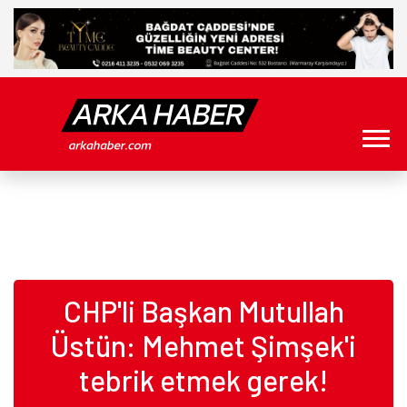
CHP'li Başkan Mutullah
Üstün: Mehmet Şimşek'i
tebrik etmek gerek!