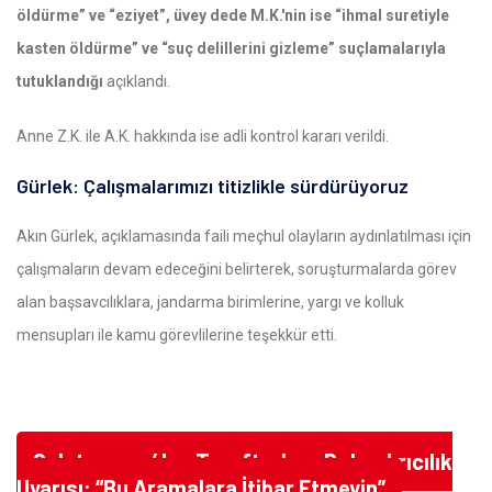
öldürme” ve “eziyet”, üvey dede M.K.'nin ise “ihmal suretiyle
kasten öldürme” ve “suç delillerini gizleme” suçlamalarıyla
tutuklandığı
açıklandı.
Anne Z.K. ile A.K. hakkında ise adli kontrol kararı verildi.
Gürlek: Çalışmalarımızı titizlikle sürdürüyoruz
Akın Gürlek, açıklamasında faili meçhul olayların aydınlatılması için
çalışmaların devam edeceğini belirterek, soruşturmalarda görev
alan başsavcılıklara, jandarma birimlerine, yargı ve kolluk
mensupları ile kamu görevlilerine teşekkür etti.
Galatasaray’dan Taraftarlara Dolandırıcılık
Uyarısı: “Bu Aramalara İtibar Etmeyin”