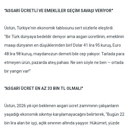
"ASGARİ ÜCRETLİ VE EMEKLİLER GEÇİM SAVAŞI VERİYOR"
Üstün, Türkiye'nin ekonomik tablosunu sert sözlerle eleştirdi:
"Bir Türk dünyaya bedeldir deniyor ama asgari ücretlinin, emeklinin
maaşı dünyanın en düşüklerinden biri! Dolar 41 lira 95 kuruş, Euro
48 lira 98 kuruş, maydanozun demeti bile cep yakıyor. Tarlada para
etmeyen ürün, pazarda ateş pahası. Ne sen söyle ne ben — ortada
bir yangın var!"
"ASGARİ ÜCRET EN AZ 33 BİN TL OLMALI"
Üstün, 2026 yılı için beklenen asgari ücret zammının çalışanların
yaşadığı ekonomik sıkıntıyı karşılamayacağını belirterek, "Bugün 22
bin lira alan bir işçi, açlık sınırının altında yaşıyor. Hükümet, yüzde