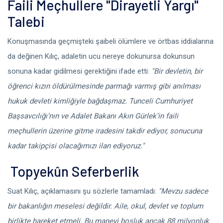
Faili Meçhullere "Dirayetli Yargı"
Talebi
Konuşmasında geçmişteki şaibeli ölümlere ve örtbas iddialarına
da değinen Kılıç, adaletin ucu nereye dokunursa dokunsun
sonuna kadar gidilmesi gerektiğini ifade etti:
"Bir devletin, bir
öğrenci kızın öldürülmesinde parmağı varmış gibi anılması
hukuk devleti kimliğiyle bağdaşmaz. Tunceli Cumhuriyet
Başsavcılığı’nın ve Adalet Bakanı Akın Gürlek’in faili
meçhullerin üzerine gitme iradesini takdir ediyor, sonucuna
kadar takipçisi olacağımızı ilan ediyoruz."
Topyekûn Seferberlik
Suat Kılıç, açıklamasını şu sözlerle tamamladı:
"Mevzu sadece
bir bakanlığın meselesi değildir. Aile, okul, devlet ve toplum
birlikte hareket etmeli. Bu manevi boşluk ancak 88 milyonluk