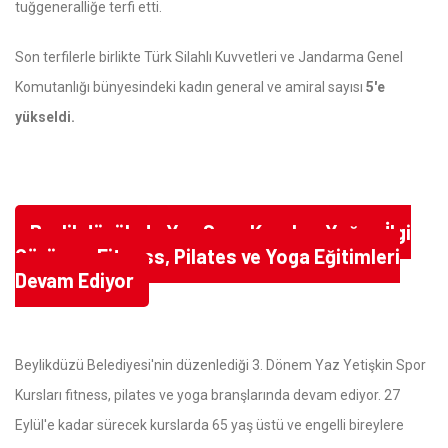
tuğgeneralliğe terfi etti.
Son terfilerle birlikte Türk Silahlı Kuvvetleri ve Jandarma Genel
Komutanlığı bünyesindeki kadın general ve amiral sayısı
5'e
yükseldi.
Beylikdüzü'nde Yaz Spor Kursları Yoğun İlgi
Görüyor: Fitness, Pilates ve Yoga Eğitimleri
Devam Ediyor
Beylikdüzü Belediyesi'nin düzenlediği 3. Dönem Yaz Yetişkin Spor
Kursları fitness, pilates ve yoga branşlarında devam ediyor. 27
Eylül'e kadar sürecek kurslarda 65 yaş üstü ve engelli bireylere