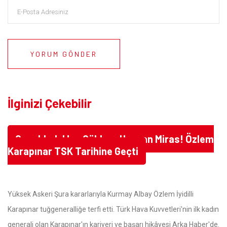
YORUM GÖNDER
İlginizi Çekebilir
Çanakkale'den Göklere Uzanan Miras! Özlem
Karapınar TSK Tarihine Geçti
Yüksek Askeri Şura kararlarıyla Kurmay Albay Özlem İyidilli
Karapınar tuğgeneralliğe terfi etti. Türk Hava Kuvvetleri'nin ilk kadın
generali olan Karapınar'ın kariyeri ve başarı hikâyesi Arka Haber'de.