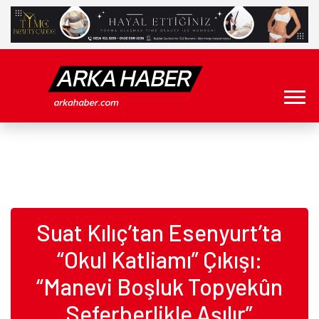
Suat Kılıç’tan Esenyurt’ta
“Okul Katliamı” Çıkışı:
“Manevi Boşluk Topyekûn
Seferberlikle Aşılır”