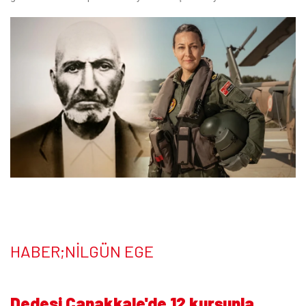
HABER;NİLGÜN EGE
Dedesi Çanakkale'de 12 kurşunla