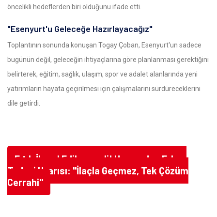
öncelikli hedeflerden biri olduğunu ifade etti.
"Esenyurt'u Geleceğe Hazırlayacağız"
Toplantının sonunda konuşan Togay Çoban, Esenyurt'un sadece
bugünün değil, geleceğin ihtiyaçlarına göre planlanması gerektiğini
belirterek, eğitim, sağlık, ulaşım, spor ve adalet alanlarında yeni
yatırımların hayata geçirilmesi için çalışmalarını sürdüreceklerini
dile getirdi.
Fıtık İhmal Edilmemeli! Uzmandan Erken
Tedavi Uyarısı: "İlaçla Geçmez, Tek Çözüm
Cerrahi"