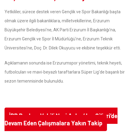
Yetkililer, sürece destek veren Gençlik ve Spor Bakanlığı başta
olmak üzere ilgili bakanlıklara, milletvekillerine, Erzurum
Büyükşehir Belediyesi'ne, AK Parti Erzurum İl Başkanlığı'na,
Erzurum Gençlik ve Spor İl Müdürlüğü'ne, Erzurum Teknik
Üniversitesi'ne, Doç. Dr. Dilek Okuyucu ve ekibine teşekkür etti.
Açıklamanın sonunda ise Erzurumspor yönetimi, teknik heyeti,
futbolcuları ve mavi-beyazlı taraftarlara Süper Lig'de başarılı bir
sezon temennisinde bulunuldu.
İBB Başkan Vekili Nuri Aslan’dan Silivri’de
Devam Eden Çalışmalara Yakın Takip