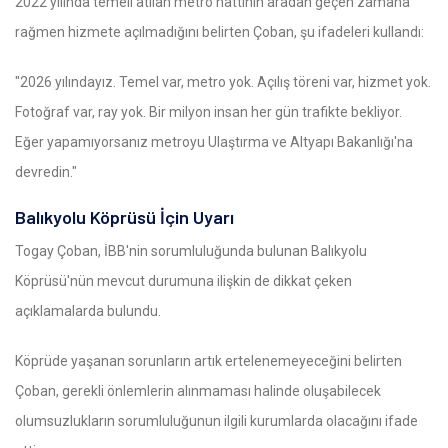
2022 yılında temeli atılan metro hattının aradan geçen zamana
rağmen hizmete açılmadığını belirten Çoban, şu ifadeleri kullandı:
"2026 yılındayız. Temel var, metro yok. Açılış töreni var, hizmet yok.
Fotoğraf var, ray yok. Bir milyon insan her gün trafikte bekliyor.
Eğer yapamıyorsanız metroyu Ulaştırma ve Altyapı Bakanlığı'na
devredin."
Balıkyolu Köprüsü İçin Uyarı
Togay Çoban, İBB'nin sorumluluğunda bulunan Balıkyolu
Köprüsü'nün mevcut durumuna ilişkin de dikkat çeken
açıklamalarda bulundu.
Köprüde yaşanan sorunların artık ertelenemeyeceğini belirten
Çoban, gerekli önlemlerin alınmaması halinde oluşabilecek
olumsuzlukların sorumluluğunun ilgili kurumlarda olacağını ifade