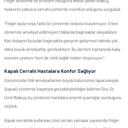
Fıtığın anatomik bir problem olduğuna dikkat çeken Alakuş,
tedavinin yalnızca cerrahi yöntemle mümkün olduğunu vurguladı.
"Fıtığın ilaçla veya farklı bir yöntemle tedavisi bulunmuyor. Erken
dönemde ameliyat edilmeyen fıtıklarda bağırsaklar sıkışabiliyor.
Kan dolaşımı bozulan bağırsakta gangren gelişmesi halinde çok
daha büyük ameliyatlar gerekebiliyor. Bu da hem hastanede kalış
süresini uzatıyor hem de ciddi sağlık riskleri oluşturuyor."
Kapalı Cerrahi Hastalara Konfor Sağlıyor
Günümüzde fıtık ameliyatlarının büyük bölümünün laparoskopik
(kapalı) yöntemle başarıyla gerçekleştirildiğini belirten Doç. Dr.
Ümit Alakuş, bu yöntemin hastalara önemli avantajlar sunduğunu
söyledi.
Kapalı cerrahide kullanılan özel cerrahi yamalar sayesinde fıtığın